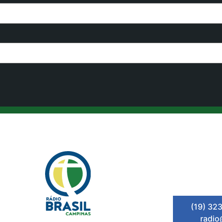
(19) 32
radio