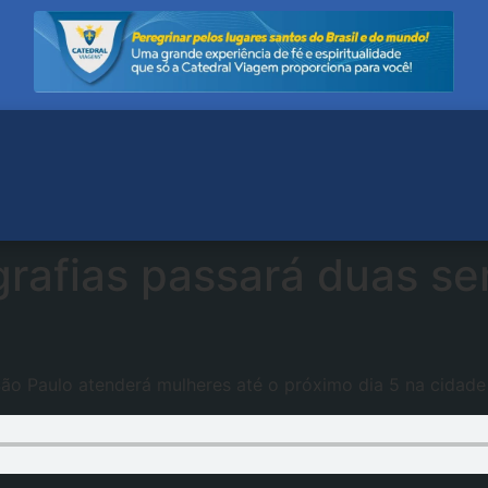
rafias passará duas s
São Paulo atenderá mulheres até o próximo dia 5 na cidade