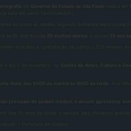
amografia
do
Governo do Estado de São Paulo
estará em
 e já está em pleno funcionamento.
heres de todas as idades, segundo demanda espontânea no
na serão distribuídas
50 senhas diárias
, e outras
25 aos s
também articulou a contratação de outros 2.200 exames em 
té o dia 5 de novembro, no
Centro de Artes, Cultura e C
xta-feira, das 8h00 da manhã às 5h00 da tarde
. Aos sáb
não precisam de pedido médico, e devem apresentar som
partir dos 70 anos de idade, o serviço será oferecido ape
rodução / Prefeitura de Osasco