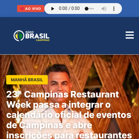
AO VIVO
MANHÃ BRASIL
23ª Campinas Restaurant
Week passa a integrar o
calendário oficial de eventos
de Campinas e abre
inscrições para restaurantes