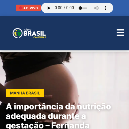
AO VIVO
MANHÃ BRASIL
A importância da nutrição
adequada durante a
gestação – Fernanda