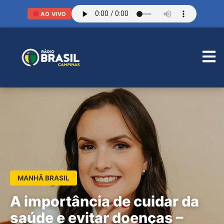
AO VIVO
MANHÃ BRASIL
A importância de cuidar da
saúde e evitar doenças –