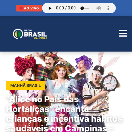
AO VIVO
MANHÃ BRASIL
“Alice no País das
Hortaliças” encanta
crianças e incentiva hábitos
saudáveis em Campinas –