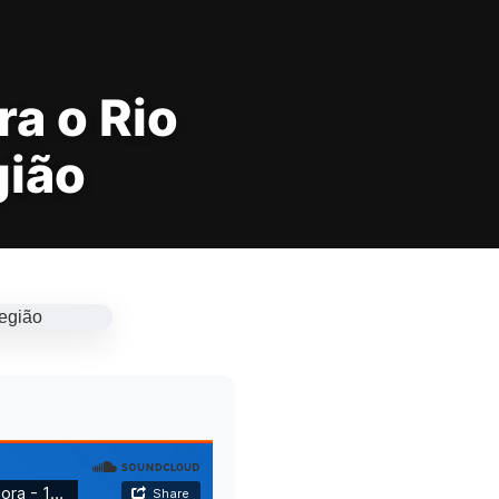
a o Rio
gião