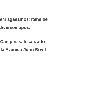
o em
agasalhos
;
itens de
diversos tipos.
Campinas, localizado
 da Avenida John Boyd