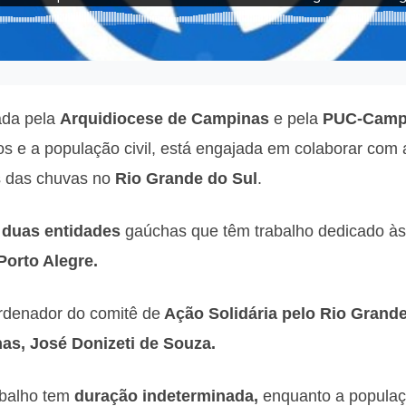
ada pela
Arquidiocese
de
Campinas
e pela
PUC-Camp
os e a população civil, está engajada em colaborar com
s das chuvas no
Rio Grande do Sul
.
duas entidades
gaúchas que têm trabalho dedicado à
orto Alegre.
rdenador do comitê de
Ação Solidária pelo Rio Grande
s, José Donizeti de Souza.
abalho tem
duração indeterminada,
enquanto a populaç