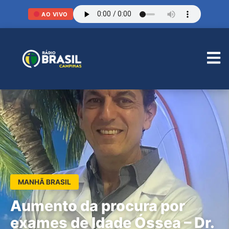
AO VIVO
MANHÃ BRASIL
Aumento da procura por
exames de Idade Óssea – Dr.