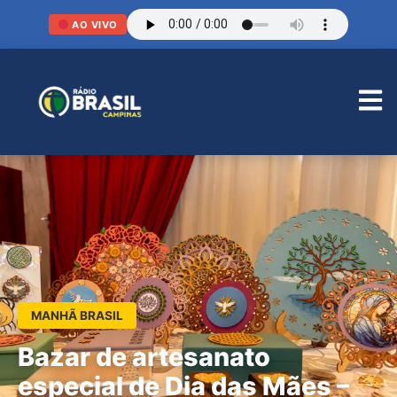
AO VIVO
MANHÃ BRASIL
Bazar de artesanato
especial de Dia das Mães –