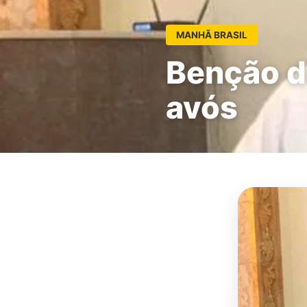
MANHÃ BRASIL
Benção d
avós