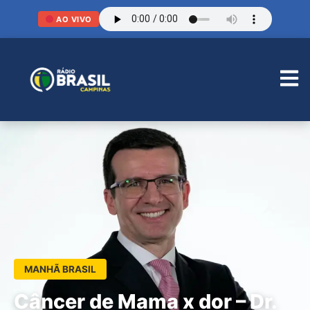
AO VIVO
MANHÃ BRASIL
Câncer de Mama x dor – Dr.