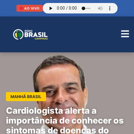
AO VIVO
MANHÃ BRASIL
Cardiologista alerta a
importância de conhecer os
sintomas de doenças do