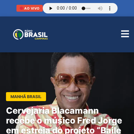
AO VIVO
MANHÃ BRASIL
Cervejaria Blacamann
recebe o músico Fred Jorge
em estreia do projeto “Baile