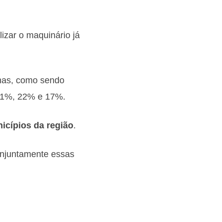
izar o maquinário já
inas, como sendo
 61%, 22% e 17%.
icípios da região
.
juntamente essas