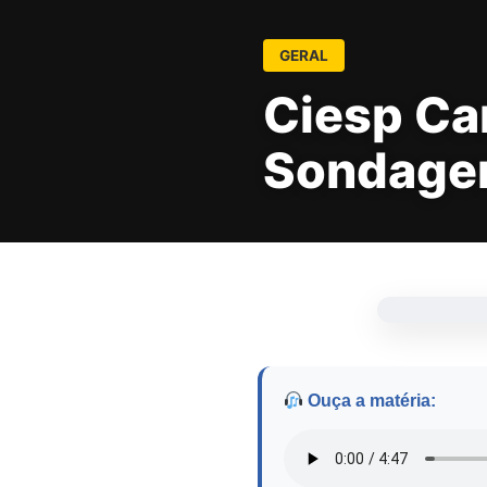
GERAL
Ciesp Ca
Sondagem
Ouça a matéria: