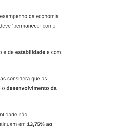
 desempenho da economia
% deve ‘permanecer como
o é de
estabilidade
e com
nas considera que as
e o
desenvolvimento da
ntidade não
ntinuam em
13,75% ao