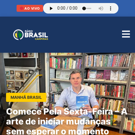
AO VIVO
MANHÃ BRASIL
Comece Pela Sexta-Feira – A
arte de iniciar mudanças
sem esperar o momento