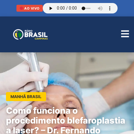
AO VIVO
MANHÃ BRASIL
Como funciona o
procedimento blefaroplastia
a laser? – Dr. Fernando