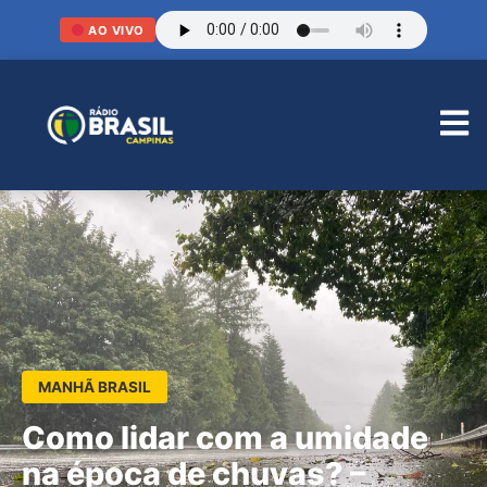
AO VIVO
MANHÃ BRASIL
Como lidar com a umidade
na época de chuvas? –