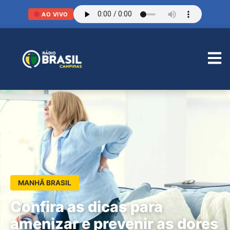
AO VIVO
MANHÃ BRASIL
Confira as dicas para
amenizar e prevenir as dores