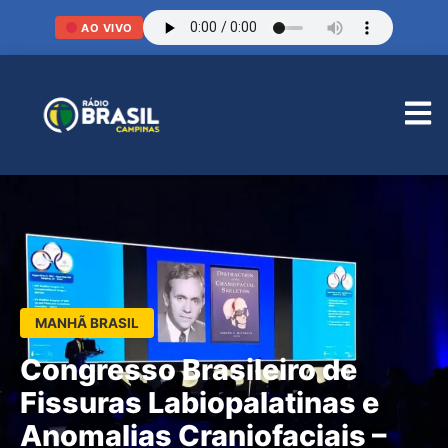
AO VIVO
MANHÃ BRASIL
Congresso Brasileiro de
Fissuras Labiopalatinas e
Anomalias Craniofaciais –