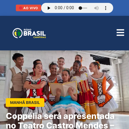
AO VIVO
MANHÃ BRASIL
Coppélia será apresentada
no Teatro Castro Mendes –