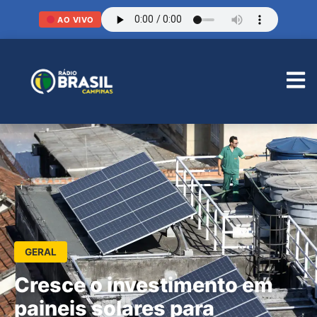
AO VIVO
GERAL
Cresce o investimento em
paineis solares para