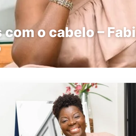
 com o cabelo – Fab
o