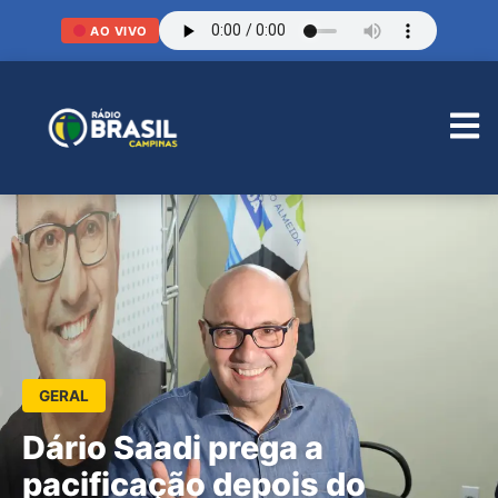
AO VIVO
GERAL
Dário Saadi prega a
pacificação depois do