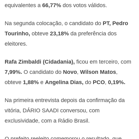
equivalentes a
66,77%
dos votos válidos.
Na segunda colocação, o candidato do
PT,
Pedro
Tourinho,
obteve
23,18%
da preferência dos
eleitores.
Rafa Zimbaldi (Cidadania),
ficou em terceiro, com
7,99%.
O candidato do
Novo
,
Wilson Matos
,
obteve
1,88%
e
Angelina Dias,
do
PCO
,
0,19%.
Na primeira entrevista depois da confirmação da
vitória, DÁRIO SAADI conversou, com
exclusividade, com a Rádio Brasil.
O prefeito reeleito comemorou o resultado, que