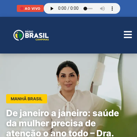
AO VIVO
MANHÃ BRASIL
De janeiro a janeiro: saúde
da mulher precisa de
atenção o ano todo – Dra.