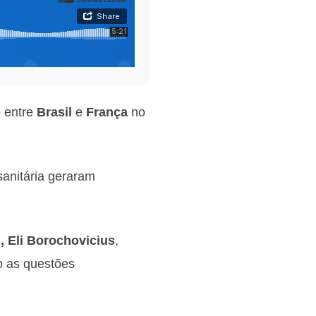
o
entre
Brasil
e
França
no
sanitária geraram
 Eli Borochovicius
,
o as questões