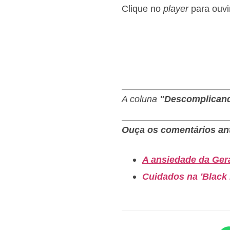
Clique no
player
para ouvi
A coluna
"Descomplican
Ouça os comentários ant
A ansiedade da Gera
Cuidados na 'Black F