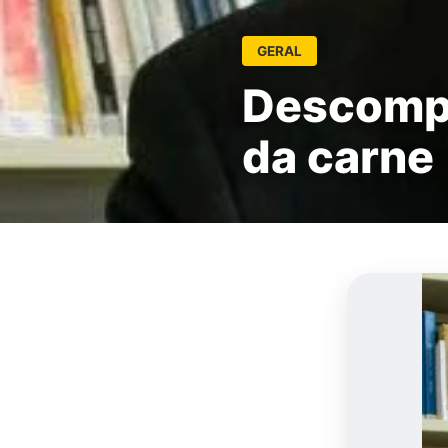
GERAL
Descompl
da carne