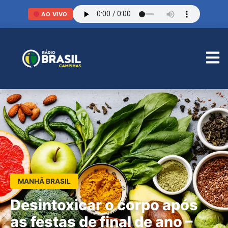
AO VIVO
MANHÃ BRASIL
Desintoxicar o corpo após
as festas de final de ano –