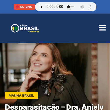
AO VIVO
MANHÃ BRASIL
Desparasitação – Dra. Aniely