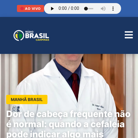
AO VIVO
MANHÃ BRASIL
Dor de cabeça frequente não
é normal: quando a cefaleia
pode indicar algo mais