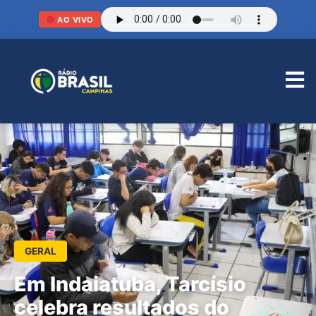
AO VIVO
GERAL
Em Indaiatuba, Tarcísio
celebra resultados do