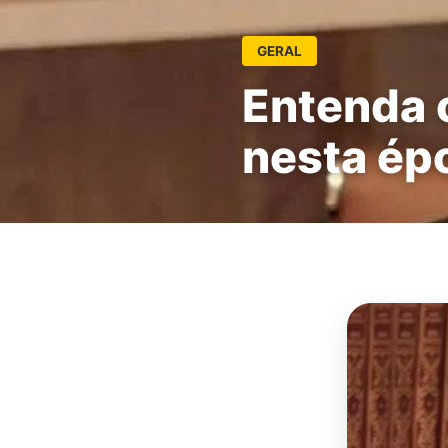
GERAL
Entenda 
nesta ép