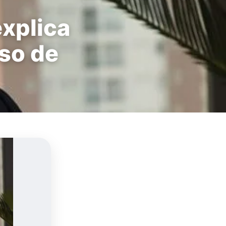
explica
aso de