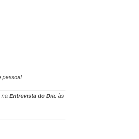
o pessoal
s na
Entrevista do Dia
, às