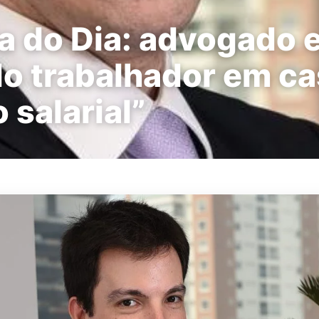
a do Dia: advogado 
do trabalhador em c
 salarial”