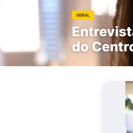
GERAL
Entrevist
do Centr