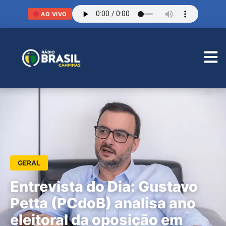
AO VIVO
GERAL
Entrevista do Dia: Gustavo
Petta (PCdoB) analisa ano
eleitoral da oposição em