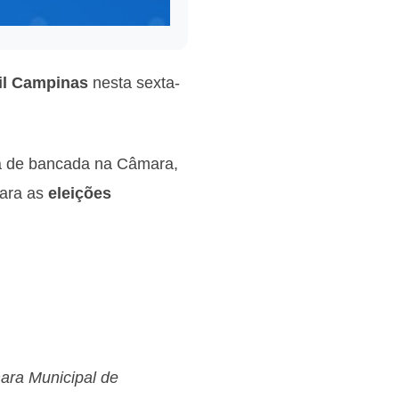
il Campinas
nesta sexta-
a de bancada na Câmara,
para as
eleições
mara Municipal de