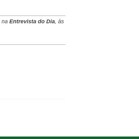
s na
Entrevista do Dia
, às