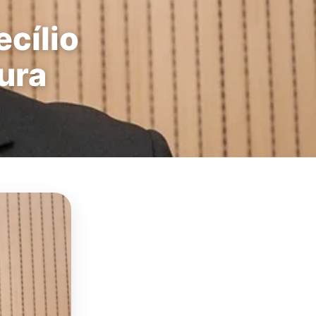
ecílio
ura