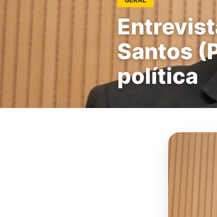
Entrevist
Santos (
política