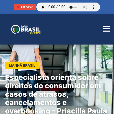
AO VIVO
MANHÃ BRASIL
Especialista orienta sobre
direitos do consumidor em
casos de atrasos,
cancelamentos e
overbooking – Priscilla Paula