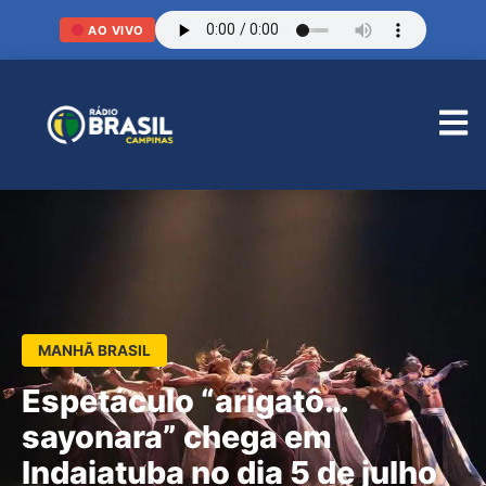
AO VIVO
MANHÃ BRASIL
Espetáculo “arigatô…
sayonara” chega em
Indaiatuba no dia 5 de julho