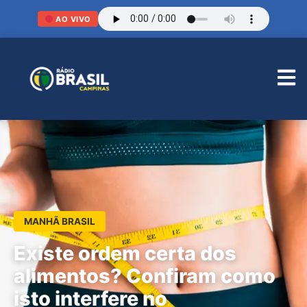
AO VIVO
MANHÃ BRASIL
Existe ordem certa dos
alimentos? Confiram como
isto interfere no