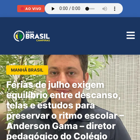
AO VIVO
MANHÃ BRASIL
Férias de julho exigem
equilíbrio entre descanso,
telas e estudos para
preservar o ritmo escolar –
Anderson Gama – diretor
pedagógico do Colégio