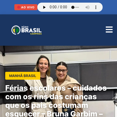
AO VIVO
MANHÃ BRASIL
Férias escolares – cuidados
com os rins das crianças
que os pais costumam
esquecer – Bruna Garbim –