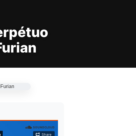
erpétuo
urian