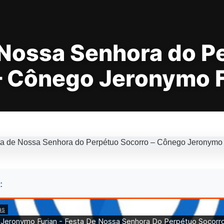
 Nossa Senhora do P
– Cônego Jeronymo F
: