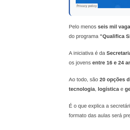
Pelo menos
seis mil vag
do programa
"Qualifica 
A iniciativa é da
Secretar
os jovens
entre 16 e 24 a
Ao todo, são
20 opções d
tecnologia
,
logística
e
g
É o que explica a secret
formato das aulas será p