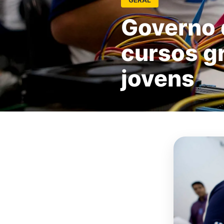
Governo 
cursos gr
jovens