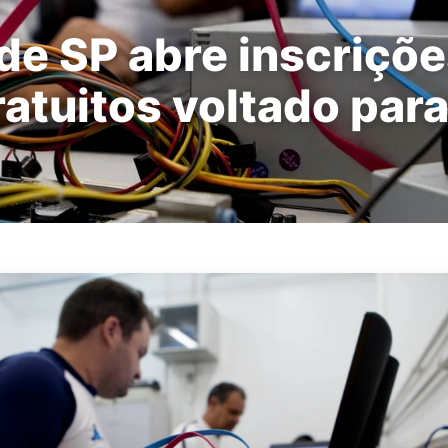
de SP abre inscriçõe
atuitos voltado para