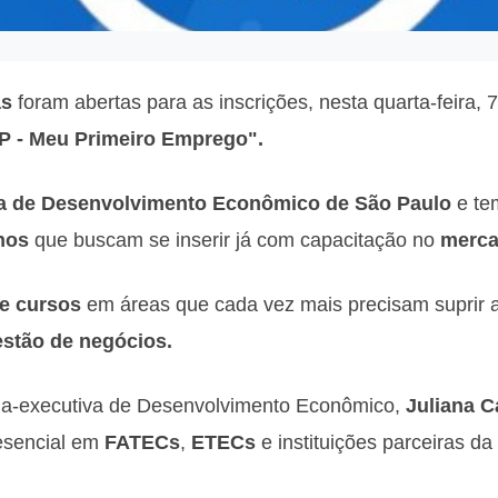
as
foram abertas para as inscrições, nesta quarta-feira, 7
SP - Meu Primeiro Emprego".
ia de Desenvolvimento Econômico de São Paulo
e te
nos
que buscam se inserir já com capacitação no
merca
e cursos
em áreas que cada vez mais precisam suprir 
estão de negócios.
ária-executiva de Desenvolvimento Econômico,
Juliana C
resencial em
FATECs
,
ETECs
e instituições parceiras d