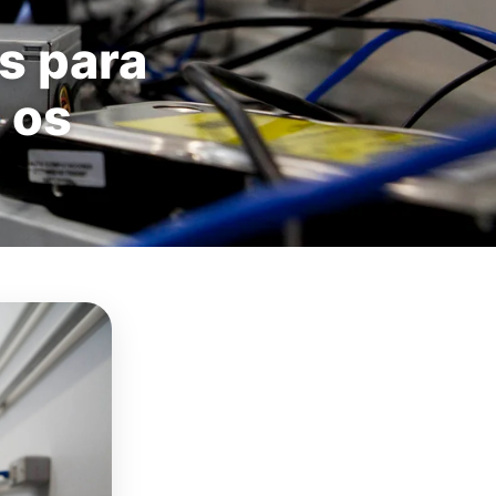
s para
 os