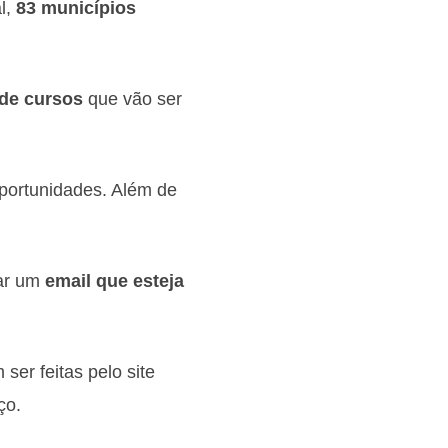
l,
83 municípios
de cursos
que vão ser
portunidades.
Além de
car um
email que esteja
ser feitas pelo site
ço.