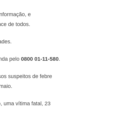
informação, e
nce de todos.
ades.
inda pelo
0800 01-11-580
.
sos suspeitos de febre
maio.
 uma vítima fatal, 23