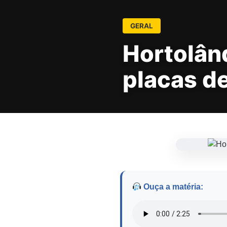
GERAL
Hortolân
placas de
Ouça a matéria: