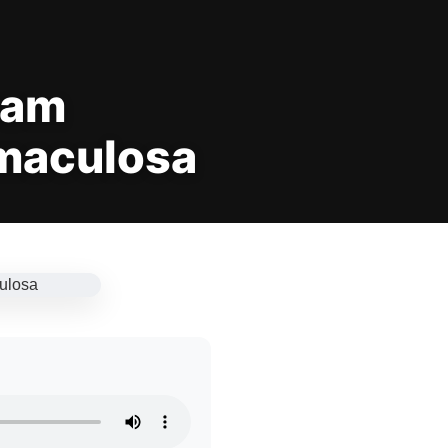
cam
 maculosa