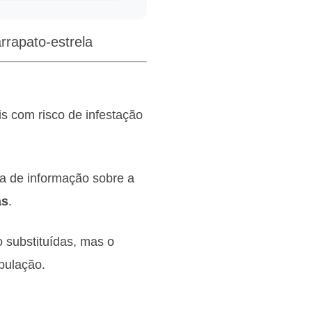
rrapato-estrela
is com risco de infestação
lta de informação sobre a
as
.
o substituídas, mas o
opulação.