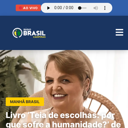
AO VIVO
MANHÃ BRASIL
Livro ‘Teia de escolhas: por
que sofre a humanidade?’ de