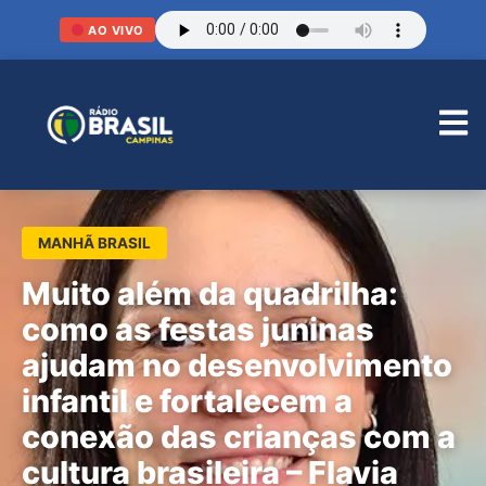
AO VIVO
MANHÃ BRASIL
Muito além da quadrilha:
como as festas juninas
ajudam no desenvolvimento
infantil e fortalecem a
conexão das crianças com a
cultura brasileira – Flavia