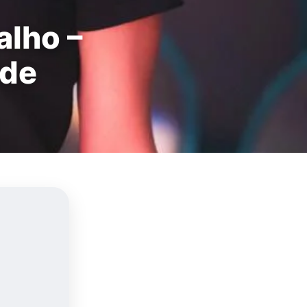
alho –
 de