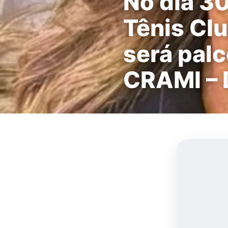
No dia 30
Tênis Cl
será pal
CRAMI – 