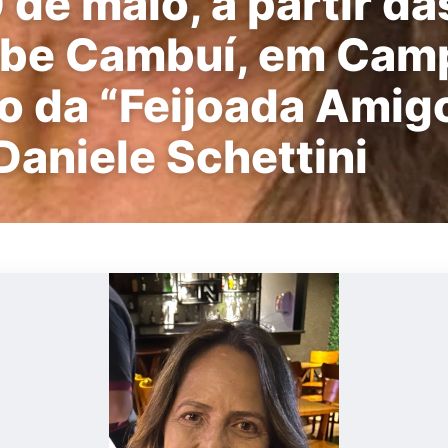
 de maio, a partir da
ube Cambuí, em Cam
co da “Feijoada Amig
Daniele Schettini