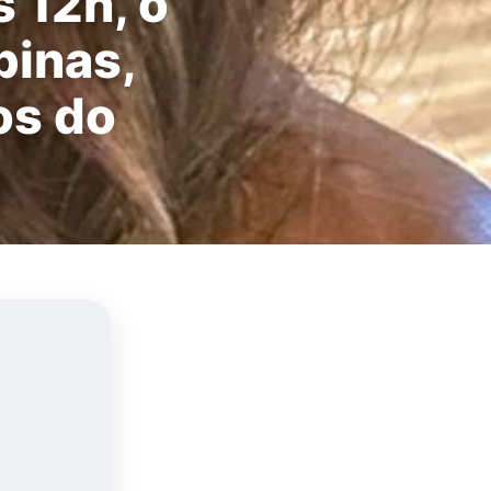
s 12h, o
pinas,
os do