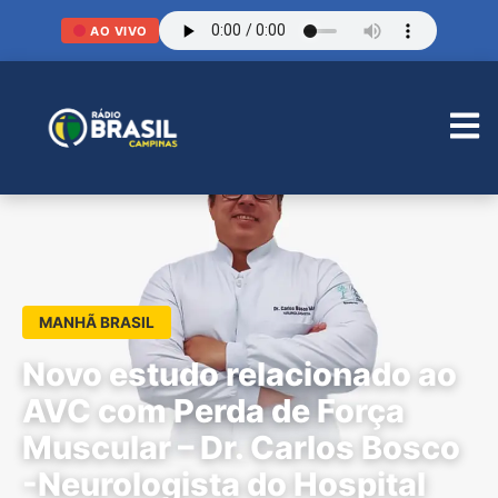
AO VIVO
MANHÃ BRASIL
Novo estudo relacionado ao
AVC com Perda de Força
Muscular – Dr. Carlos Bosco
-Neurologista do Hospital