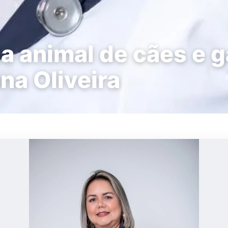
a animal de cães e g
na Oliveira