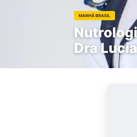
MANHÃ BRASIL
Nutrologi
Dra Lucia