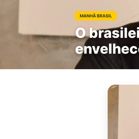
MANHÃ BRASIL
O brasile
envelhec