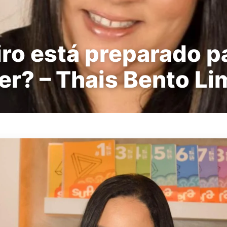
iro está preparado p
er? – Thais Bento Li