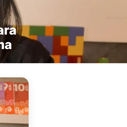
ara
ma