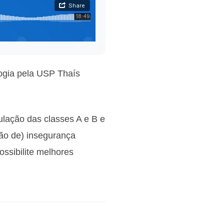
logia pela USP Thaís
ulação das classes A e B e
ção de) insegurança
ssibilite melhores