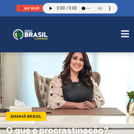
AO VIVO
MANHÃ BRASIL
O que é procrastinação?