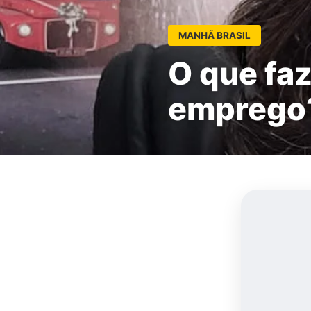
MANHÃ BRASIL
O que fa
emprego?